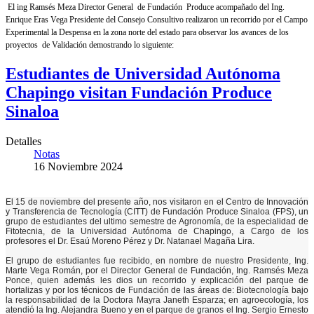
El ing Ramsés Meza Director General de Fundación Produce acompañado del Ing.
Enrique Eras Vega Presidente del Consejo Consultivo realizaron un recorrido por el Campo
Experimental la Despensa en la zona norte del estado para observar los avances de los
proyectos de Validación demostrando lo siguiente:
Estudiantes de Universidad Autónoma
Chapingo visitan Fundación Produce
Sinaloa
Detalles
Notas
16 Noviembre 2024
El 15 de noviembre del presente año, nos visitaron en el Centro de Innovación
y Transferencia de Tecnología (CITT) de Fundación Produce Sinaloa (FPS), un
grupo de estudiantes del ultimo semestre de Agronomía, de la especialidad de
Fitotecnia, de la Universidad Autónoma de Chapingo, a Cargo de los
profesores el Dr. Esaú Moreno Pérez y Dr. Natanael Magaña Lira.
El grupo de estudiantes fue recibido, en nombre de nuestro Presidente, Ing.
Marte Vega Román, por el Director General de Fundación, Ing. Ramsés Meza
Ponce, quien además les dios un recorrido y explicación del parque de
hortalizas y por los técnicos de Fundación de las áreas de: Biotecnología bajo
la responsabilidad de la Doctora Mayra Janeth Esparza; en agroecología, los
atendió la Ing. Alejandra Bueno y en el parque de granos el Ing. Sergio Ernesto