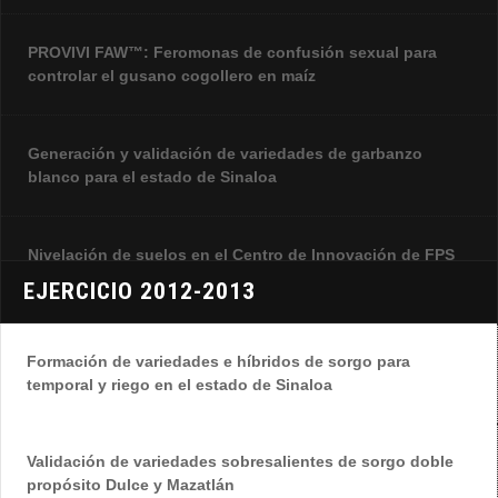
PROVIVI FAW™: Feromonas de confusión sexual para
controlar el gusano cogollero en maíz
Generación y validación de variedades de garbanzo
blanco para el estado de Sinaloa
Nivelación de suelos en el Centro de Innovación de FPS
EJERCICIO 2012-2013
Qué es Fundación Produce Sinaloa
Formación de variedades e híbridos de sorgo para
temporal y riego en el estado de Sinaloa
Validación de variedades sobresalientes de sorgo doble
propósito Dulce y Mazatlán