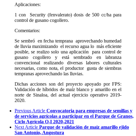
Aplicaciones:
1 con
Security (fenvalerato) dosis de 500 cc/ha para
control de gusano cogollero.
Comentarios:
Se sembró
en fecha temprana
aprovechando humedad
de lluvia maximizando
el recurso agua lo
más eficiente
posible, se realizo solo una aplicación
para control de
gusano cogollero y está sembrado en labranza
convencional realizando diversas labores culturales
necesarias, como nota, el productor
gusta de siembras
tempranas aprovechando las lluvias.
Dichas acciones son del proyecto apoyado por FPS:
Validación de híbridos de maíz blanco y amarillo en el
norte de Sinaloa, del actual ejercicio operativo 2019-
2020.
Previous Article
Convocatoria para empresas de semillas y
de servicios agrícolas a participar en el Parque de Granos,
Ciclo Agrícola O-I 2020-2021
Next Article
Parque de validación de maíz amarillo ejido
San Antonio, Angostura