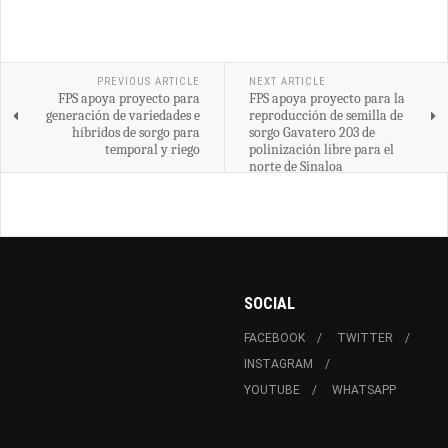
PREVIOUS ARTICLE
NEXT ARTICLE
FPS apoya proyecto para
FPS apoya proyecto para la
generación de variedades e
reproducción de semilla de
híbridos de sorgo para
sorgo Gavatero 203 de
temporal y riego
polinización libre para el
norte de Sinaloa
SOCIAL
FACEBOOK
TWITTER
INSTAGRAM
YOUTUBE
WHATSAPP