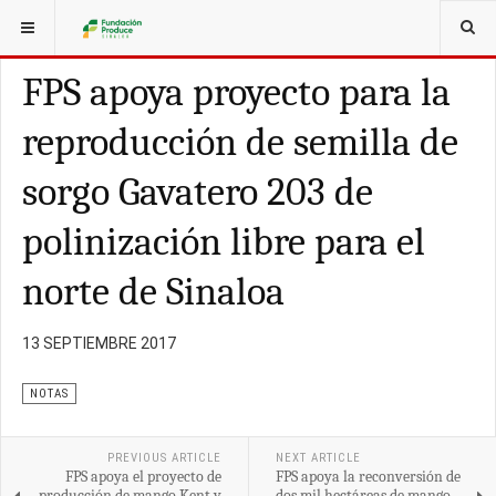
ESTÁ AQUÍ:
ARTÍCULOS
FPS apoya proyecto para la
reproducción de semilla de
sorgo Gavatero 203 de
polinización libre para el
norte de Sinaloa
13 SEPTIEMBRE 2017
NOTAS
PREVIOUS ARTICLE
NEXT ARTICLE
FPS apoya el proyecto de
FPS apoya la reconversión de
producción de mango Kent y
dos mil hectáreas de mango