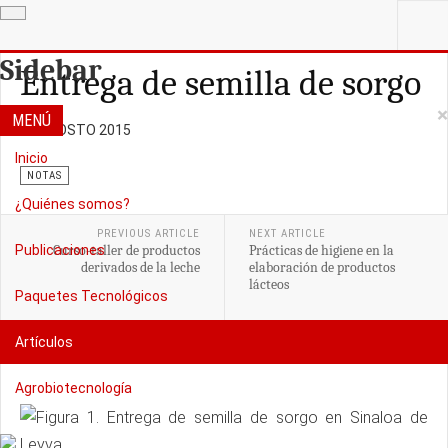
ESTÁ AQUÍ:
ARTÍCULOS
Sidebar
Entrega de semilla de sorgo
×
MENÚ
25 AGOSTO 2015
Inicio
NOTAS
¿Quiénes somos?
PREVIOUS ARTICLE
NEXT ARTICLE
Publicaciones
Curso-taller de productos
Prácticas de higiene en la
derivados de la leche
elaboración de productos
lácteos
Paquetes Tecnológicos
Artículos
Agrobiotecnología