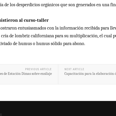
a de los desperdicios orgánicos que son generados en una fin
istieron al curso-taller
ostraron entusiasmados con la información recibida para llevar
 cría de lombriz californiana para su multiplicación, el cual 
ixiviado de humus o humus sólido para abono.
PREVIOUS ARTICLE
NEXT ARTICLE
s de Estación Dimas sobre ensilaje
Capacitación para la elaboración d