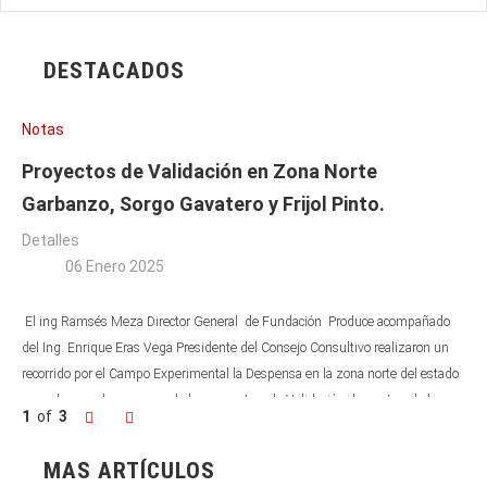
DESTACADOS
Notas
Proyectos de Validación en Zona Norte
Garbanzo, Sorgo Gavatero y Frijol Pinto.
Detalles
06 Enero 2025
El ing Ramsés Meza Director General de Fundación Produce acompañado
del Ing. Enrique Eras Vega Presidente del Consejo Consultivo realizaron un
recorrido por el Campo Experimental la Despensa en la zona norte del estado
para observar los avances de los proyectos de Validación demostrando lo
1
of
3
Previo
Siguiente
siguiente:
MAS ARTÍCULOS