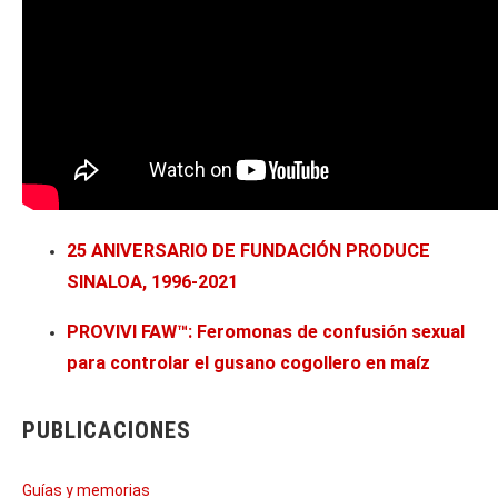
25 ANIVERSARIO DE FUNDACIÓN PRODUCE
SINALOA, 1996-2021
PROVIVI FAW™: Feromonas de confusión sexual
para controlar el gusano cogollero en maíz
PUBLICACIONES
Guías y memorias