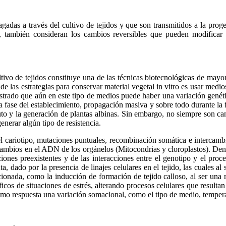
adas a través del cultivo de tejidos y que son transmitidos a la proge
s, también consideran los cambios reversibles que pueden modificar l
ltivo de tejidos constituye una de las técnicas biotecnológicas de may
 de las estrategias para conservar material vegetal in vitro es usar med
trado que aún en este tipo de medios puede haber una variación genética.
a fase del establecimiento, propagación masiva y sobre todo durante l
to y la generación de plantas albinas. Sin embargo, no siempre son camb
enerar algún tipo de resistencia.
el cariotipo, mutaciones puntuales, recombinación somática e intercamb
ambios en el ADN de los orgánelos (Mitocondrias y cloroplastos). Dentr
ones preexistentes y de las interacciones entre el genotipo y el proce
dado por la presencia de linajes celulares en el tejido, las cuales al s
cionada, como la inducción de formación de tejido calloso, al ser una r
ficos de situaciones de estrés, alterando procesos celulares que resu
como respuesta una variación somaclonal, como el tipo de medio, tempera