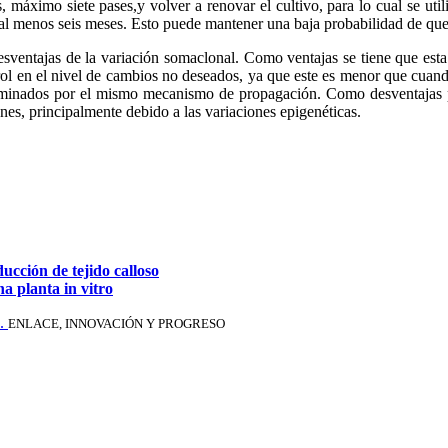
ximo siete pases,y volver a renovar el cultivo, para lo cual se utiliz
l menos seis meses. Esto puede mantener una baja probabilidad de que 
ventajas de la variación somaclonal. Como ventajas se tiene que esta 
ol en el nivel de cambios no deseados, ya que este es menor que cuando
liminados por el mismo mecanismo de propagación. Como desventajas pr
lones, principalmente debido a las variaciones epigenéticas.
ucción de tejido calloso
a planta in vitro
.
ENLACE, INNOVACIÓN Y PROGRESO