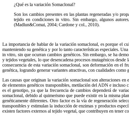
¿Qué es la variación Somaclonal?
Son los cambios presentes en las plantas regeneradas y/o propag
tejido en condiciones in vitro. Sin embargo, algunos autore
(Madlun&Comai, 2004; Cardone y col., 2010).
La importancia de hablar de la variación somaclonal, es porque el cu
manteniendo su genética y por lo tanto características especiales. Una
in vitro, sin que ocurran cambios genéticos. Sin embargo, se ha demos
y tejidos vegetales, lo que desencadena procesos mutagénicos desde l
consecuencia de esta variación somaclonal, son deformación en el fru
genética, logrando generar variantes atractivas, con cualidades como g
Las causas que originan la variación somaclonal son alteraciones en 
de elementos genéticos transponibles, metilación del ADN e incluso c
es el genotipo, ya que la frecuencia de cambios dependerá de variaci
somaclonal, debido al quimerismo que puede existir en la misma planta, 
genéticamente diferentes. Otro factor es la vía de regeneración selec
transponibles y estimulan la inducción de enzimas y productos especí
existen factores externos al tejido vegetal, que contribuyen en tener 