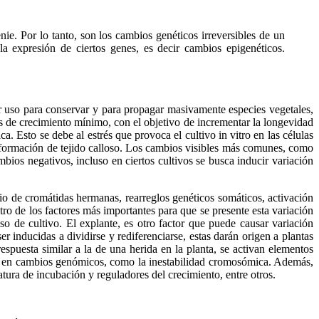
nie. Por lo tanto, son los cambios genéticos irreversibles de un
a expresión de ciertos genes, es decir cambios epigenéticos.
or uso para conservar y para propagar masivamente especies vegetales,
ios de crecimiento mínimo, con el objetivo de incrementar la longevidad
 Esto se debe al estrés que provoca el cultivo in vitro en las células
a formación de tejido calloso. Los cambios visibles más comunes, como
ios negativos, incluso en ciertos cultivos se busca inducir variación
io de cromátidas hermanas, rearreglos genéticos somáticos, activación
o de los factores más importantes para que se presente esta variación
so de cultivo. El explante, es otro factor que puede causar variación
er inducidas a dividirse y rediferenciarse, estas darán origen a plantas
espuesta similar a la de una herida en la planta, se activan elementos
ltan en cambios genómicos, como la inestabilidad cromosómica. Además,
tura de incubación y reguladores del crecimiento, entre otros.