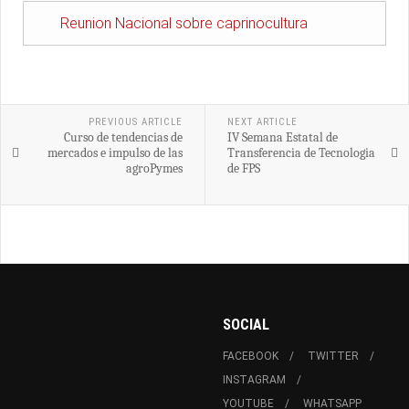
Reunion Nacional sobre caprinocultura
PREVIOUS ARTICLE
NEXT ARTICLE
Curso de tendencias de
IV Semana Estatal de
mercados e impulso de las
Transferencia de Tecnologia
agroPymes
de FPS
SOCIAL
FACEBOOK
TWITTER
INSTAGRAM
YOUTUBE
WHATSAPP