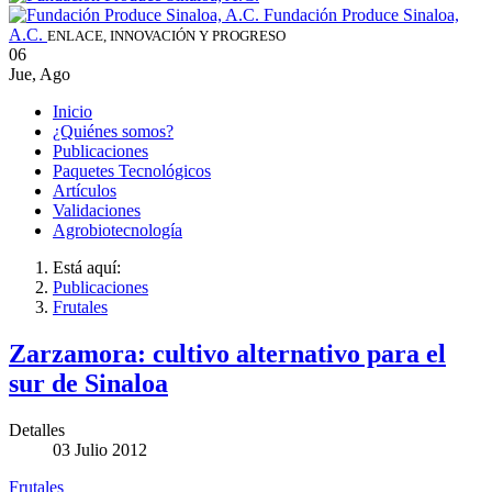
Fundación Produce Sinaloa,
A.C.
ENLACE, INNOVACIÓN Y PROGRESO
06
Jue
,
Ago
Inicio
¿Quiénes somos?
Publicaciones
Paquetes Tecnológicos
Artículos
Validaciones
Agrobiotecnología
Está aquí:
Publicaciones
Frutales
Zarzamora: cultivo alternativo para el
sur de Sinaloa
Detalles
03 Julio 2012
Frutales