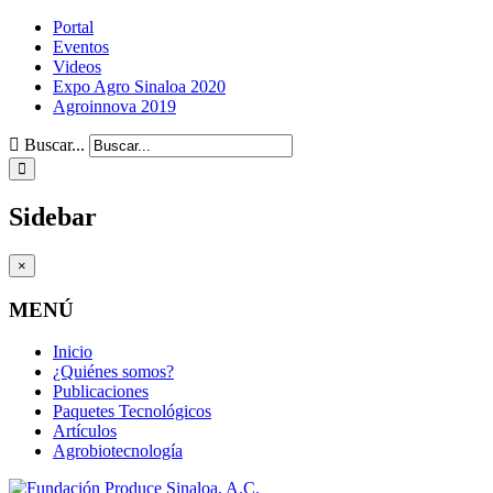
Portal
Eventos
Videos
Expo Agro Sinaloa 2020
Agroinnova 2019
Buscar...
Sidebar
×
MENÚ
Inicio
¿Quiénes somos?
Publicaciones
Paquetes Tecnológicos
Artículos
Agrobiotecnología