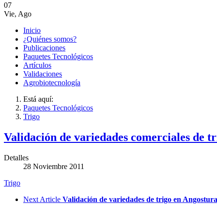
07
Vie
,
Ago
Inicio
¿Quiénes somos?
Publicaciones
Paquetes Tecnológicos
Artículos
Validaciones
Agrobiotecnología
Está aquí:
Paquetes Tecnológicos
Trigo
Validación de variedades comerciales de tr
Detalles
28 Noviembre 2011
Trigo
Next Article
Validación de variedades de trigo en Angostur