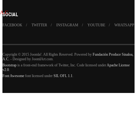
SOCIAL
FACEBOOK
TWITTER
INSTAGRAM
YOUTUBE
WHATSAPP
Copyright © 2015 Joomla!. All Rights Reserved. Powered by
Fundación Produce Sinaloa,
A.C.
- Designed by JoomlArt.com.
Bootstrap
is a front-end framework of Twitter, Inc. Code licensed under
Apache License
v2.0
.
Font Awesome
font licensed under
SIL OFL 1.1
.