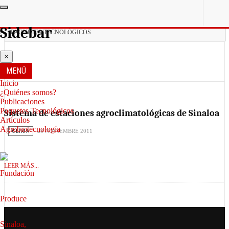
ESTÁ AQUÍ:
Sidebar
PAQUETES TECNOLÓGICOS
×
MENÚ
Clima
Inicio
¿Quiénes somos?
Publicaciones
Paquetes Tecnológicos
Sistema de estaciones agroclimatológicas de Sinaloa
Artículos
Agrobiotecnología
CLIMA
28 NOVIEMBRE 2011
LEER MÁS...