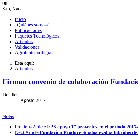
08
Sáb
,
Ago
Inicio
¿Quiénes somos?
Publicaciones
Paquetes Tecnológicos
Artículos
Validaciones
Agrobiotecnología
Está aquí:
Artículos
Firman convenio de colaboración Fundació
Detalles
11 Agosto 2017
Notas
Previous Article
FPS apoya 17 proyectos en el periodo 2017
Next Article
Fundación Produce Sinaloa evalúa híbridos de 