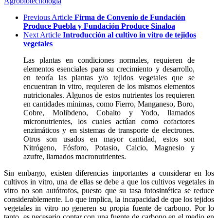
Agrobiotecnología
Previous Article
Firma de Convenio de Fundación
Produce Puebla y Fundación Produce Sinaloa
Next Article
Introducción al cultivo in vitro de tejidos
vegetales
Las plantas en condiciones normales, requieren de
elementos esenciales para su crecimiento y desarrollo,
en teoría las plantas y/o tejidos vegetales que se
encuentran in vitro, requieren de los mismos elementos
nutricionales. Algunos de estos nutrientes los requieren
en cantidades mínimas, como Fierro, Manganeso, Boro,
Cobre, Molibdeno, Cobalto y Yodo, llamados
micronutrientes, los cuales actúan como cofactores
enzimáticos y en sistemas de transporte de electrones.
Otros son usados en mayor cantidad, estos son
Nitrógeno, Fósforo, Potasio, Calcio, Magnesio y
azufre, llamados macronutrientes.
Sin embargo, existen diferencias importantes a considerar en los
cultivos in vitro, una de ellas se debe a que los cultivos vegetales in
vitro no son autótrofos, puesto que su tasa fotosintética se reduce
considerablemente. Lo que implica, la incapacidad de que los tejidos
vegetales in vitro no generen su propia fuente de carbono. Por lo
tanto, es necesario contar con una fuente de carbono en el medio en