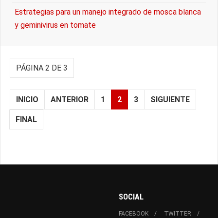
Estrategias para un manejo integrado de mosca blanca
y geminivirus en tomate
PÁGINA 2 DE 3
INICIO
ANTERIOR
1
2
3
SIGUIENTE
FINAL
SOCIAL
FACEBOOK
TWITTER